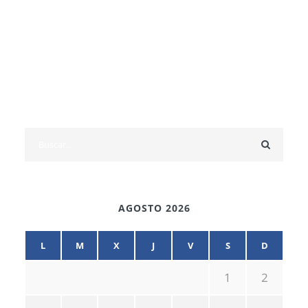
AGOSTO 2026
L
M
X
J
V
S
D
1
2