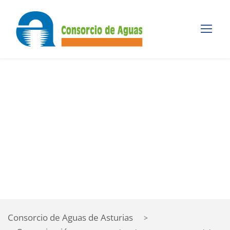
Jornada sobre
“Nuevos Retos del
Abastecimiento del
Agua en Asturias”
Consorcio de Aguas de Asturias
>