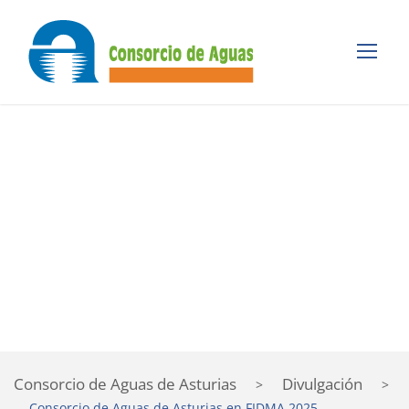
Consorcio de Aguas
de Asturias en
FIDMA 2025
CONSORCIO DE AGUAS DE ASTURIAS
Consorcio de Aguas de Asturias
Divulgación
>
>
Consorcio de Aguas de Asturias en FIDMA 2025