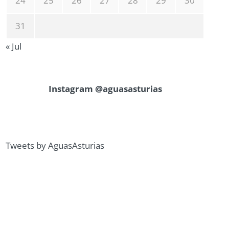
24
25
26
27
28
29
30
31
« Jul
Instagram @aguasasturias
Tweets by AguasAsturias