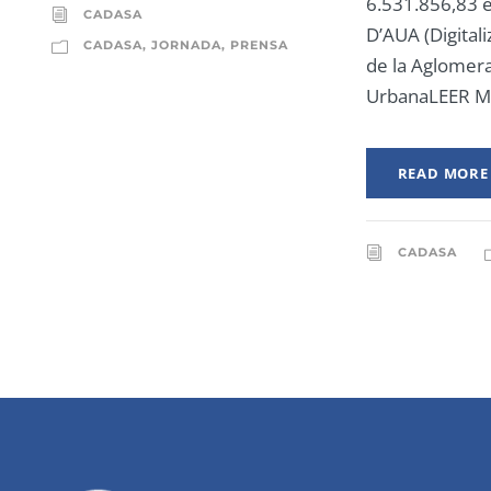
6.531.856,83 e
CADASA
D’AUA (Digital
CADASA
,
JORNADA
,
PRENSA
de la Aglomer
UrbanaLEER 
READ MORE
CADASA