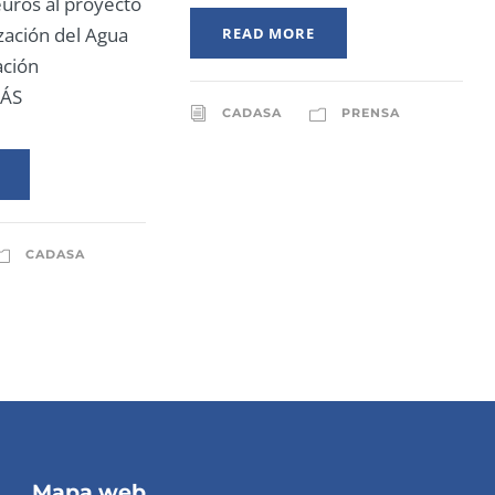
uros al proyecto
ización del Agua
READ MORE
ación
MÁS
CADASA
PRENSA
CADASA
Mapa web