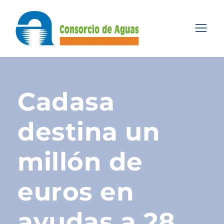
Cadasa
destina un
millón de
euros en
ayudas a 28