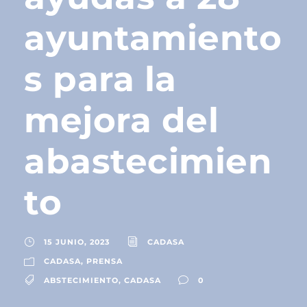
ayuntamiento
s para la
mejora del
abastecimien
to
15 JUNIO, 2023
CADASA
CADASA
,
PRENSA
ABSTECIMIENTO
,
CADASA
0