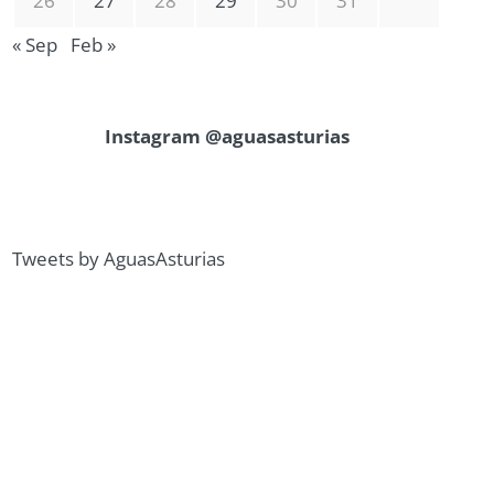
26
27
28
29
30
31
« Sep
Feb »
Instagram @aguasasturias
Tweets by AguasAsturias