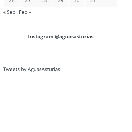
26
27
28
29
30
31
« Sep
Feb »
Instagram @aguasasturias
Tweets by AguasAsturias