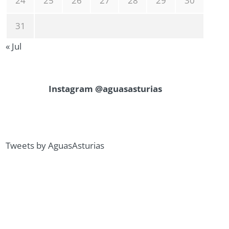
24
25
26
27
28
29
30
31
« Jul
Instagram @aguasasturias
Tweets by AguasAsturias