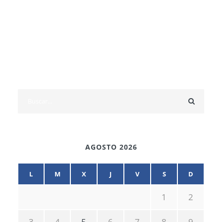
AGOSTO 2026
L
M
X
J
V
S
D
1
2
3
4
5
6
7
8
9