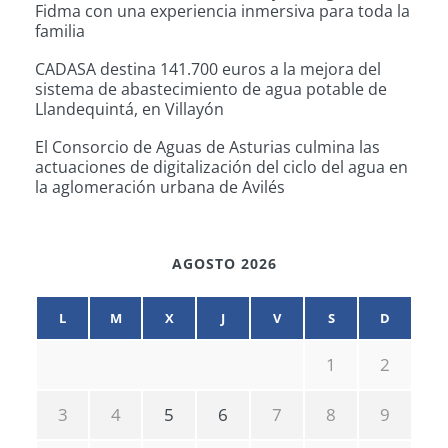
Fidma con una experiencia inmersiva para toda la
familia
CADASA destina 141.700 euros a la mejora del
sistema de abastecimiento de agua potable de
Llandequintá, en Villayón
El Consorcio de Aguas de Asturias culmina las
actuaciones de digitalización del ciclo del agua en
la aglomeración urbana de Avilés
AGOSTO 2026
L
M
X
J
V
S
D
1
2
3
4
5
6
7
8
9