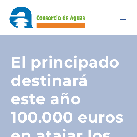
El principado
destinará
este año
100.000 euros
en atajar los