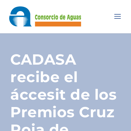
CADASA
recibe el
áccesit de los
Premios Cruz
Roja de