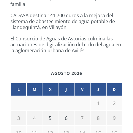
familia
CADASA destina 141.700 euros a la mejora del
sistema de abastecimiento de agua potable de
Llandequintá, en Villayón
El Consorcio de Aguas de Asturias culmina las
actuaciones de digitalización del ciclo del agua en
la aglomeración urbana de Avilés
AGOSTO 2026
L
M
X
J
V
S
D
1
2
3
4
5
6
7
8
9
10
11
12
13
14
15
16