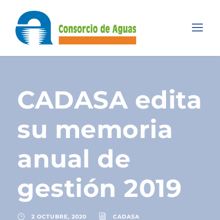
CADASA edita
su memoria
anual de
gestión 2019
2 OCTUBRE, 2020
CADASA