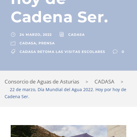
Cadena Ser.
24 MARZO, 2022
CADASA
CADASA
,
PRENSA
CADASA RETOMA LAS VISITAS ESCOLARES
0
Consorcio de Aguas de Asturias
CADASA
>
>
22 de marzo, Día Mundial del Agua 2022. Hoy por hoy de
Cadena Ser.