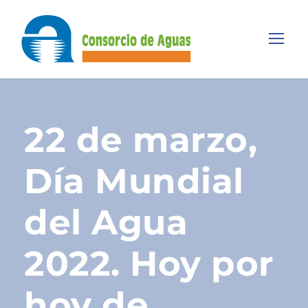
22 de marzo,
Día Mundial
del Agua
2022. Hoy por
hoy de