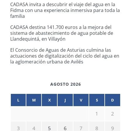
CADASA invita a descubrir el viaje del agua en la
Fidma con una experiencia inmersiva para toda la
familia
CADASA destina 141.700 euros a la mejora del
sistema de abastecimiento de agua potable de
Llandequintá, en Villayón
El Consorcio de Aguas de Asturias culmina las
actuaciones de digitalización del ciclo del agua en
la aglomeración urbana de Avilés
AGOSTO 2026
L
M
X
J
V
S
D
1
2
3
4
5
6
7
8
9